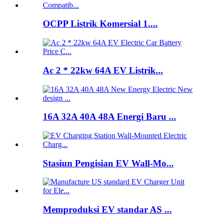
OCPP Listrik Komersial 1....
Ac 2 * 22kw 64A EV Listrik...
16A 32A 40A 48A Energi Baru ...
Stasiun Pengisian EV Wall-Mo...
Memproduksi EV standar AS ...