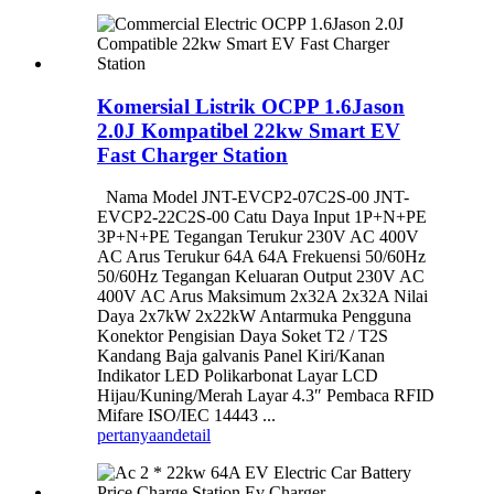
Komersial Listrik OCPP 1.6Jason
2.0J Kompatibel 22kw Smart EV
Fast Charger Station
Nama Model JNT-EVCP2-07C2S-00 JNT-
EVCP2-22C2S-00 Catu Daya Input 1P+N+PE
3P+N+PE Tegangan Terukur 230V AC 400V
AC Arus Terukur 64A 64A Frekuensi 50/60Hz
50/60Hz Tegangan Keluaran Output 230V AC
400V AC Arus Maksimum 2x32A 2x32A Nilai
Daya 2x7kW 2x22kW Antarmuka Pengguna
Konektor Pengisian Daya Soket T2 / T2S
Kandang Baja galvanis Panel Kiri/Kanan
Indikator LED Polikarbonat Layar LCD
Hijau/Kuning/Merah Layar 4.3″ Pembaca RFID
Mifare ISO/IEC 14443 ...
pertanyaan
detail