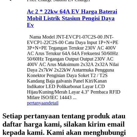
Ac 2 * 22kw 64A EV Harga Baterai
Mobil Listrik Stasiun Pengisi Daya
Ev
Nama Model JNT-EVCP1-07C2S-00 JNT-
EVCP1-22C2S-00 Catu Daya Input 1P+N+PE
3P+N+PE Tegangan Terukur 230V AC 400V
AC Arus Terukur 64A 64A Frekuensi 50/60Hz
50/60Hz Tegangan Output Output 230V AC
400V AC Arus Maksimum 2x32A 2x32A Nilai
Daya 2x7kW 2x22kW Antarmuka Pengguna
Konektor Pengisian Daya Soket T2 / T2S
Kandang Baja galvanis Panel Kiri/Kanan
Indikator LED Polikarbonat Layar LCD
Hijau/Kuning/Merah Layar 4.3″ Pembaca RFID
Mifare ISO/IEC 14443 ...
pertanyaan
detail
Setiap pertanyaan tentang produk atau
daftar harga kami, silakan kirim email
kepada kami. Kami akan menghubungi