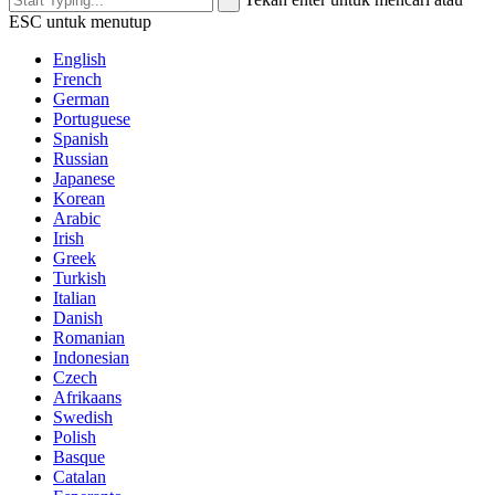
ESC untuk menutup
English
French
German
Portuguese
Spanish
Russian
Japanese
Korean
Arabic
Irish
Greek
Turkish
Italian
Danish
Romanian
Indonesian
Czech
Afrikaans
Swedish
Polish
Basque
Catalan