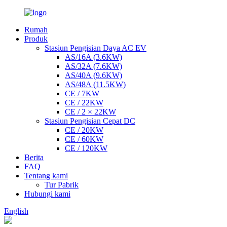
Rumah
Produk
Stasiun Pengisian Daya AC EV
AS/16A (3.6KW)
AS/32A (7.6KW)
AS/40A (9.6KW)
AS/48A (11.5KW)
CE / 7KW
CE / 22KW
CE / 2 × 22KW
Stasiun Pengisian Cepat DC
CE / 20KW
CE / 60KW
CE / 120KW
Berita
FAQ
Tentang kami
Tur Pabrik
Hubungi kami
English